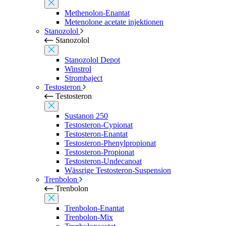
Methenolon-Enantat
Metenolone acetate injektionen
Stanozolol
Stanozolol
Stanozolol Depot
Winstrol
Strombaject
Testosteron
Testosteron
Sustanon 250
Testosteron-Cypionat
Testosteron-Enantat
Testosteron-Phenylpropionat
Testosteron-Propionat
Testosteron-Undecanoat
Wässrige Testosteron-Suspension
Trenbolon
Trenbolon
Trenbolon-Enantat
Trenbolon-Mix