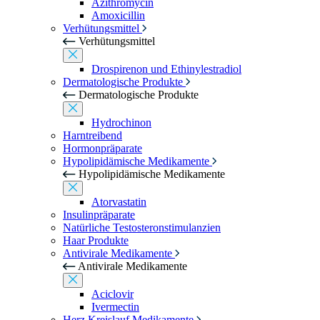
Azithromycin
Amoxicillin
Verhütungsmittel
Verhütungsmittel
Drospirenon und Ethinylestradiol
Dermatologische Produkte
Dermatologische Produkte
Hydrochinon
Harntreibend
Hormonpräparate
Hypolipidämische Medikamente
Hypolipidämische Medikamente
Atorvastatin
Insulinpräparate
Natürliche Testosteronstimulanzien
Haar Produkte
Antivirale Medikamente
Antivirale Medikamente
Aciclovir
Ivermectin
Herz Kreislauf Medikamente