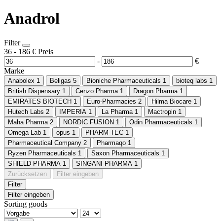
Anadrol
Filter
36
-
186
€
Preis
-
€
Marke
Anabolex
1
Beligas
5
Bioniche Pharmaceuticals
1
bioteq labs
1
British Dispensary
1
Cenzo Pharma
1
Dragon Pharma
1
EMIRATES BIOTECH
1
Euro-Pharmacies
2
Hilma Biocare
1
Hutech Labs
2
IMPERIA
1
La Pharma
1
Mactropin
1
Maha Pharma
2
NORDIC FUSION
1
Odin Pharmaceuticals
1
Omega Lab
1
opus
1
PHARM TEC
1
Pharmaceutical Company
2
Pharmaqo
1
Ryzen Pharmaceuticals
1
Saxon Pharmaceuticals
1
SHIELD PHARMA
1
SINGANI PHARMA
1
Zurücksetzen
Filter eingeben
Filter
Filter eingeben
Sorting goods