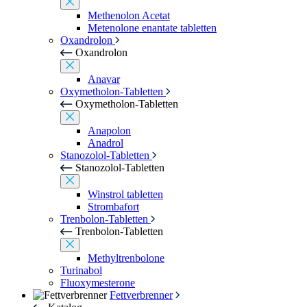
Methenolon Acetat
Metenolone enantate tabletten
Oxandrolon
Oxandrolon
Anavar
Oxymetholon-Tabletten
Oxymetholon-Tabletten
Anapolon
Anadrol
Stanozolol-Tabletten
Stanozolol-Tabletten
Winstrol tabletten
Strombafort
Trenbolon-Tabletten
Trenbolon-Tabletten
Methyltrenbolone
Turinabol
Fluoxymesterone
Fettverbrenner