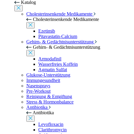
Katalog
Cholesterinsenkende Medikamente
Cholesterinsenkende Medikamente
Ezetimib
Pitavastatin-Calcium
Gehirn- & Gedächtnisunterstützung
Gehirn- & Gedächtnisunterstützung
Armodafinil
Wasserfreies Koffein
Agmatin Sulfat
Glukose-Unterstützung
Immungesundheit
Nasensprays
Pre-Workout
Reinigung & Entgiftung
Stress & Hormonbalance
Antibiotika
Antibiotika
Levofloxacin
Clarithromycin