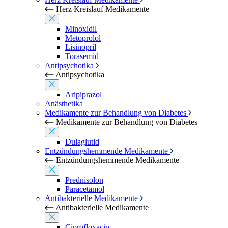
Herz Kreislauf Medikamente
Minoxidil
Metoprolol
Lisinopril
Torasemid
Antipsychotika
Antipsychotika
Aripiprazol
Anästhetika
Medikamente zur Behandlung von Diabetes
Medikamente zur Behandlung von Diabetes
Dulaglutid
Entzündungshemmende Medikamente
Entzündungshemmende Medikamente
Prednisolon
Paracetamol
Antibakterielle Medikamente
Antibakterielle Medikamente
Ciprofloxacin