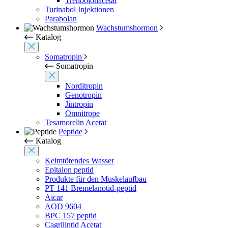
Trenbolonacetat
Turinabol Injektionen
Parabolan
Wachstumshormon
Katalog
Somatropin
Somatropin
Norditropin
Genotropin
Jintropin
Omnitrope
Tesamorelin Acetat
Peptide
Katalog
Keimtötendes Wasser
Epitalon peptid
Produkte für den Muskelaufbau
PT 141 Bremelanotid-peptid
Aicar
AOD 9604
BPC 157 peptid
Cagrilintid Acetat