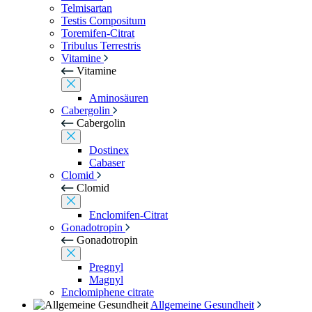
Telmisartan
Testis Compositum
Toremifen-Citrat
Tribulus Terrestris
Vitamine
Vitamine
Aminosäuren
Cabergolin
Cabergolin
Dostinex
Cabaser
Clomid
Clomid
Enclomifen-Citrat
Gonadotropin
Gonadotropin
Pregnyl
Magnyl
Enclomiphene citrate
Allgemeine Gesundheit