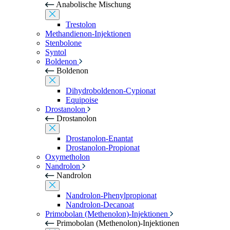
Anabolische Mischung
Trestolon
Methandienon-Injektionen
Stenbolone
Syntol
Boldenon
Boldenon
Dihydroboldenon-Cypionat
Equipoise
Drostanolon
Drostanolon
Drostanolon-Enantat
Drostanolon-Propionat
Oxymetholon
Nandrolon
Nandrolon
Nandrolon-Phenylpropionat
Nandrolon-Decanoat
Primobolan (Methenolon)-Injektionen
Primobolan (Methenolon)-Injektionen