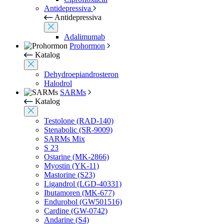
Antidepressiva
Antidepressiva
Adalimumab
Prohormon
Katalog
Dehydroepiandrosteron
Halodrol
SARMs
Katalog
Testolone (RAD-140)
Stenabolic (SR-9009)
SARMs Mix
S 23
Ostarine (MK-2866)
Myostin (YK-11)
Mastorine (S23)
Ligandrol (LGD-40331)
Ibutamoren (MK-677)
Endurobol (GW501516)
Cardine (GW-0742)
Andarine (S4)