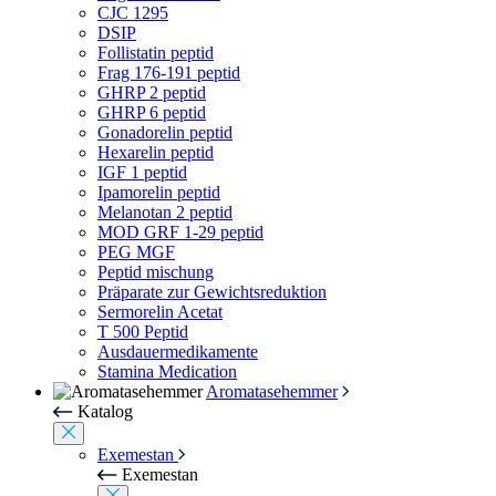
CJC 1295
DSIP
Follistatin peptid
Frag 176-191 peptid
GHRP 2 peptid
GHRP 6 peptid
Gonadorelin peptid
Hexarelin peptid
IGF 1 peptid
Ipamorelin peptid
Melanotan 2 peptid
MOD GRF 1-29 peptid
PEG MGF
Peptid mischung
Präparate zur Gewichtsreduktion
Sermorelin Acetat
T 500 Peptid
Ausdauermedikamente
Stamina Medication
Aromatasehemmer
Katalog
Exemestan
Exemestan