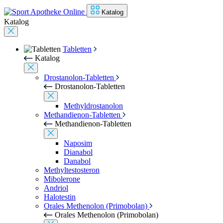
Katalog
Katalog
Tabletten
Katalog
Drostanolon-Tabletten
Drostanolon-Tabletten
Methyldrostanolon
Methandienon-Tabletten
Methandienon-Tabletten
Naposim
Dianabol
Danabol
Methyltestosteron
Mibolerone
Andriol
Halotestin
Orales Methenolon (Primobolan)
Orales Methenolon (Primobolan)