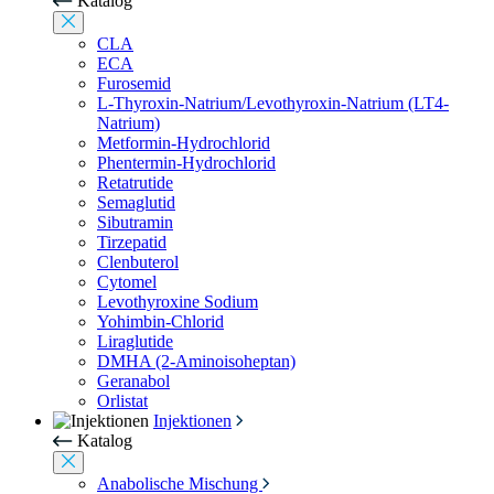
Katalog
CLA
ECA
Furosemid
L-Thyroxin-Natrium/Levothyroxin-Natrium (LT4-
Natrium)
Metformin-Hydrochlorid
Phentermin-Hydrochlorid
Retatrutide
Semaglutid
Sibutramin
Tirzepatid
Clenbuterol
Cytomel
Levothyroxine Sodium
Yohimbin-Chlorid
Liraglutide
DMHA (2-Aminoisoheptan)
Geranabol
Orlistat
Injektionen
Katalog
Anabolische Mischung